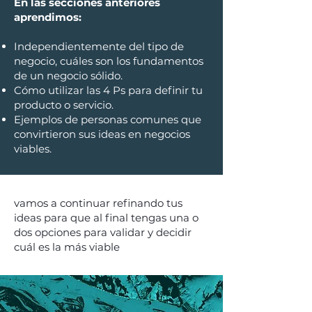
En las secciones anteriores
aprendimos:
Independientemente del tipo de
negocio, cuáles son los fundamentos
de un negocio sólido.
Cómo utilizar las 4 Ps para definir tu
producto o servicio.
Ejemplos de personas comunes que
convirtieron sus ideas en negocios
viables.
vamos a continuar refinando tus
ideas para que al final tengas una o
dos opciones para validar y decidir
cuál es la más viable