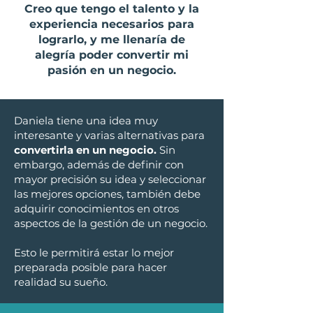
Creo que tengo el talento y la
experiencia necesarios para
lograrlo, y me llenaría de
alegría poder convertir mi
pasión en un negocio.
Daniela tiene una idea muy
interesante y varias alternativas para
convertirla en un negocio.
Sin
embargo, además de definir con
mayor precisión su idea y seleccionar
las mejores opciones, también debe
adquirir conocimientos en otros
aspectos de la gestión de un negocio.
Esto le permitirá estar lo mejor
preparada posible para hacer
realidad su sueño.