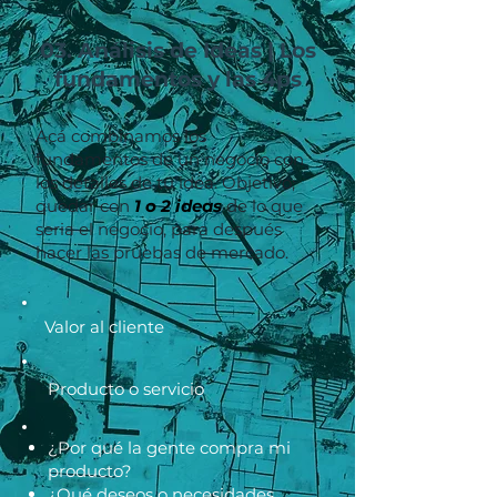
03. Análisis de Ideas | Los
fundamentos y las 4ps
Acá combinamos los
fundamentos de un negocio con
los detalles de tu idea. Objetivo;
quedar con
1
o
2 ideas
de lo que
seria el negocio, para después
hacer las pruebas de mercado.
Valor al cliente
Producto o servicio
¿Por qué la gente compra mi
producto?
¿Qué deseos o necesidades