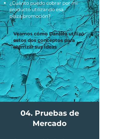
¿Cuánto puedo cobrar por mi
producto utilizando esa
plaza/promoción?
Veamos cómo Daniela utilizó
estos dos conceptos para
aterrizar sus ideas
04. Pruebas de
Mercado