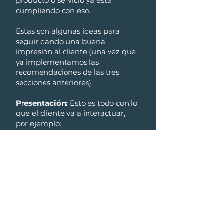
producto o servicio ya está
cumpliendo con eso.
Estas son algunas ideas para
seguir dando una buena
impresión al cliente (una vez que
ya implementamos las
recomendaciones de las tres
secciones anteriores):
Presentación:
Esto es todo con lo
que el cliente va a interactuar,
por ejemplo:
Una cotización de servicio
impresa donde se indique
claramente:
Información de la empresa:
nombre, dirección, teléfono, etc.
El servicio o producto que se va a
entregar y su costo total.
Fecha de entrega.