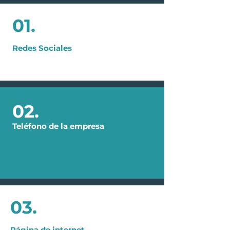
su mejor cara por detalles que,
aunque mínimos, hacen que los
01.
clientes no los tomen en serio.
01.
Redes Sociales
02.
Teléfono de la empresa
02.
03.
03.
Página de internet