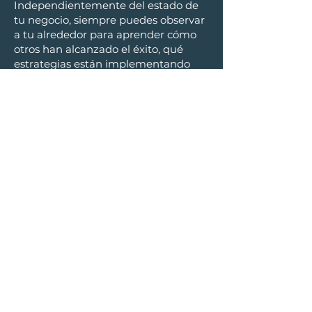
Independientemente del estado de
tu negocio, siempre puedes observar
a tu alrededor para aprender cómo
otros han alcanzado el éxito, qué
estrategias están implementando
que podamos imitar, o qué acciones
debemos evitar.
Recordarnos que si otros lo han
logrado, es muestra de que
nosotros también podemos
hacerlo.
Artículos
Artículos
Ejemplos de personas o empresas
de los cuales podemos aprender.